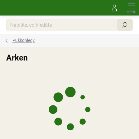
Přejít
na
obsah
Hledat
Puškohledy
Arken