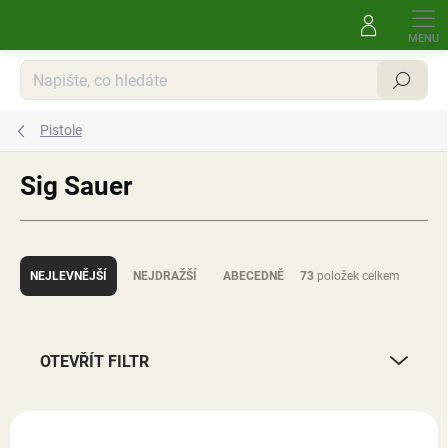
Přejít
na
obsah
Hledat
Pistole
Sig Sauer
Ř
a
NEJLEVNĚJŠÍ
NEJDRAŽŠÍ
ABECEDNĚ
73
položek celkem
z
e
n
í
OTEVŘÍT FILTR
p
r
V
o
ý