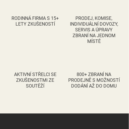
o
í
p
v
r
á
v
RODINNÁ FIRMA S 15+
PRODEJ, KOMISE,
n
k
LETY ZKUŠENOSTÍ
INDIVIDUÁLNÍ DOVOZY,
í
y
SERVIS A ÚPRAVY
v
ZBRANÍ NA JEDNOM
ý
MÍSTĚ
p
i
s
u
AKTIVNÍ STŘELCI SE
800+ ZBRANÍ NA
ZKUŠENOSTMI ZE
PRODEJNĚ S MOŽNOSTÍ
SOUTĚŽÍ
DODÁNÍ AŽ DO DOMU
Z
á