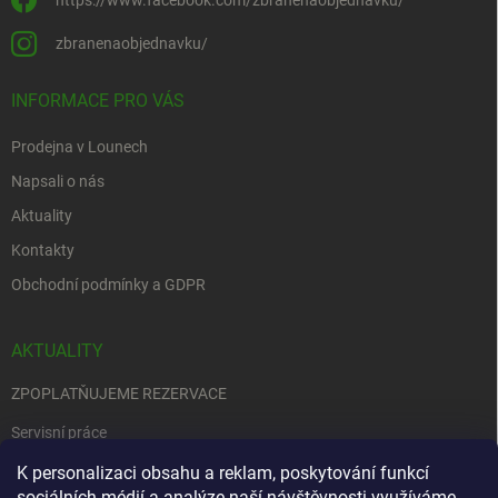
https://www.facebook.com/zbranenaobjednavku/
zbranenaobjednavku/
INFORMACE PRO VÁS
Prodejna v Lounech
Napsali o nás
Aktuality
Kontakty
Obchodní podmínky a GDPR
AKTUALITY
ZPOPLATŇUJEME REZERVACE
Servisní práce
K personalizaci obsahu a reklam, poskytování funkcí
EDENRED
sociálních médií a analýze naší návštěvnosti využíváme