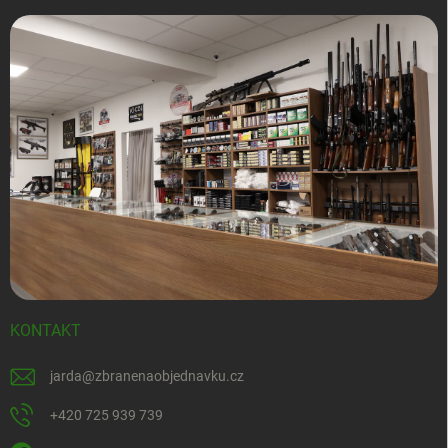
KONTAKT
jarda
@
zbranenaobjednavku.cz
+420 725 939 739