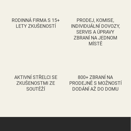
á
d
a
c
RODINNÁ FIRMA S 15+
PRODEJ, KOMISE,
í
LETY ZKUŠENOSTÍ
INDIVIDUÁLNÍ DOVOZY,
p
SERVIS A ÚPRAVY
r
ZBRANÍ NA JEDNOM
v
MÍSTĚ
k
y
v
ý
p
i
AKTIVNÍ STŘELCI SE
800+ ZBRANÍ NA
s
ZKUŠENOSTMI ZE
PRODEJNĚ S MOŽNOSTÍ
u
SOUTĚŽÍ
DODÁNÍ AŽ DO DOMU
Z
á