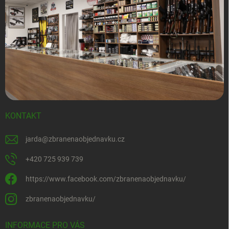
KONTAKT
jarda
@
zbranenaobjednavku.cz
+420 725 939 739
https://www.facebook.com/zbranenaobjednavku/
zbranenaobjednavku/
INFORMACE PRO VÁS