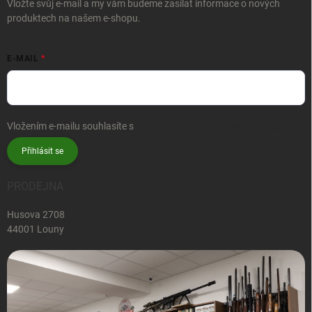
Vložte svůj e-mail a my vám budeme zasílat informace o nových
produktech na našem e-shopu.
E-MAIL
Vložením e-mailu souhlasíte s
podmínkami ochrany osobních údajů
Přihlásit se
PRODEJNA
Husova 2708
44001 Louny