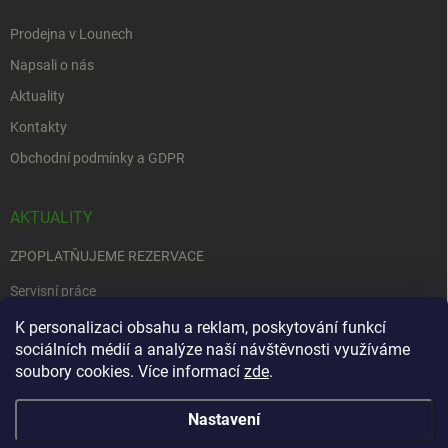
Prodejna v Lounech
Napsali o nás
Aktuality
Kontakty
Obchodní podmínky a GDPR
AKTUALITY
ZPOPLATŇUJEME REZERVACE
Servisní práce
K personalizaci obsahu a reklam, poskytování funkcí
EDENRED
sociálních médií a analýze naší návštěvnosti využíváme
Nemůžete se rozhodnout….
soubory cookies. Více informací
zde
.
Nastavení