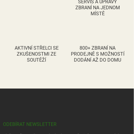
y
SERVIS A ÚPRAVY
v
ZBRANÍ NA JEDNOM
ý
MÍSTĚ
p
i
s
u
AKTIVNÍ STŘELCI SE
800+ ZBRANÍ NA
ZKUŠENOSTMI ZE
PRODEJNĚ S MOŽNOSTÍ
SOUTĚŽÍ
DODÁNÍ AŽ DO DOMU
Z
á
p
a
t
í
ODEBÍRAT NEWSLETTER