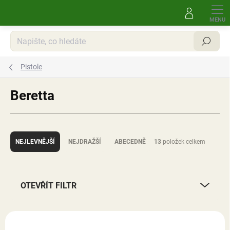
Přejít
na
obsah
Hledat
Pistole
Beretta
Ř
a
NEJLEVNĚJŠÍ
NEJDRAŽŠÍ
ABECEDNĚ
13
položek celkem
z
e
n
í
OTEVŘÍT FILTR
p
r
V
o
ý