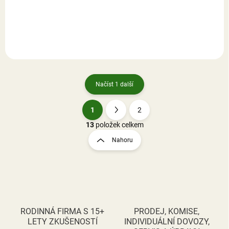
Do košíku
Do košíku
Načíst 1 další
1
2
O
S
v
t
13
položek celkem
l
r
Nahoru
á
á
d
n
a
k
c
o
í
p
v
r
á
v
RODINNÁ FIRMA S 15+
PRODEJ, KOMISE,
n
k
LETY ZKUŠENOSTÍ
INDIVIDUÁLNÍ DOVOZY,
í