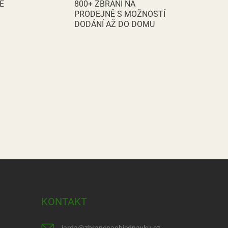
k
E
800+ ZBRANÍ NA
o
PRODEJNĚ S MOŽNOSTÍ
DODÁNÍ AŽ DO DOMU
v
á
n
í
KONTAKT
jarda
@
zbranenaobjednavku.cz