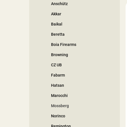
Anschütz
í
p
Akkar
a
n
Baikal
e
Beretta
l
Boia Firearms
Browning
CZ UB
Fabarm
Hatsan
Marocchi
Mossberg
Norinco
Remington