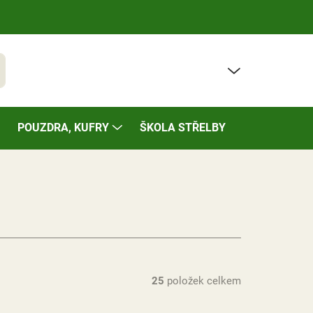
PRÁZDNÝ KOŠÍK
t
NÁKUPNÍ
KOŠÍK
POUZDRA, KUFRY
ŠKOLA STŘELBY
BAZÁREK
25
položek celkem