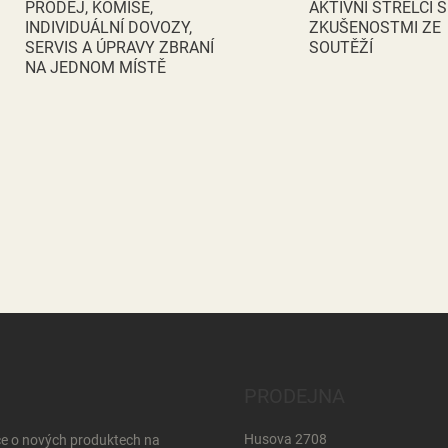
p
PRODEJ, KOMISE,
AKTIVNÍ STŘELCI S
r
INDIVIDUÁLNÍ DOVOZY,
ZKUŠENOSTMI ZE
v
SERVIS A ÚPRAVY ZBRANÍ
SOUTĚŽÍ
k
NA JEDNOM MÍSTĚ
y
v
ý
p
i
s
u
PRODEJNA
Husova 2708
ce o nových produktech na