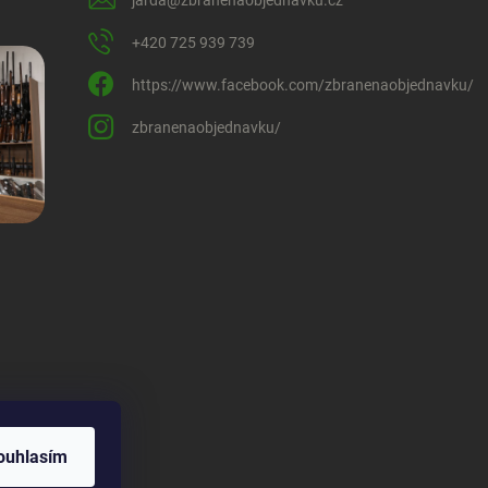
+420 725 939 739
https://www.facebook.com/zbranenaobjednavku/
zbranenaobjednavku/
ouhlasím