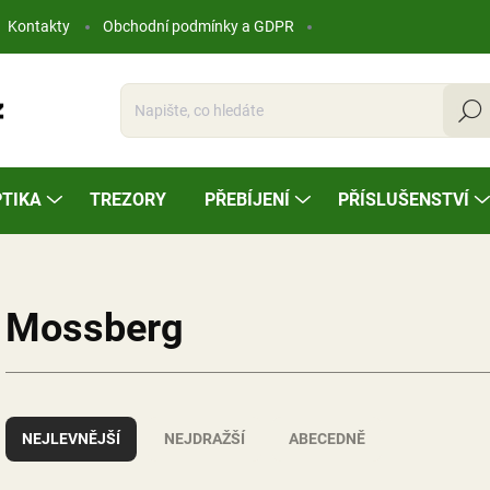
Kontakty
Obchodní podmínky a GDPR
Hleda
TIKA
TREZORY
PŘEBÍJENÍ
PŘÍSLUŠENSTVÍ
Mossberg
Ř
a
NEJLEVNĚJŠÍ
NEJDRAŽŠÍ
ABECEDNĚ
z
e