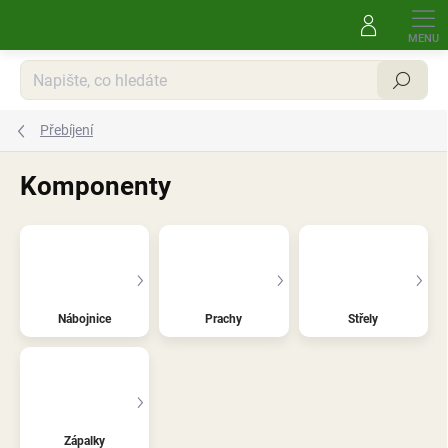
Přejít
na
obsah
Hledat
Přebíjení
Komponenty
Nábojnice
Prachy
Střely
Zápalky