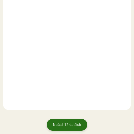
NA OBJEDNÁVKU
NA OBJEDNÁVKU
Zápalky Fiocchi 616
Střela SB 2907 FMJ, r.
DFS (W209)
7,62 mm, 124 gr
2,99 Kč
5,32 Kč
Do košíku
Do košíku
Načíst 12 dalších