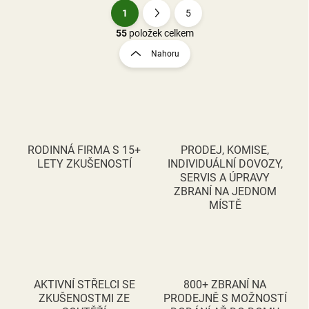
1
5
O
S
v
t
55
položek celkem
l
r
Nahoru
á
á
d
n
a
k
c
o
í
p
v
r
á
v
RODINNÁ FIRMA S 15+
PRODEJ, KOMISE,
n
k
LETY ZKUŠENOSTÍ
INDIVIDUÁLNÍ DOVOZY,
í
y
SERVIS A ÚPRAVY
v
ZBRANÍ NA JEDNOM
ý
MÍSTĚ
p
i
s
u
AKTIVNÍ STŘELCI SE
800+ ZBRANÍ NA
ZKUŠENOSTMI ZE
PRODEJNĚ S MOŽNOSTÍ