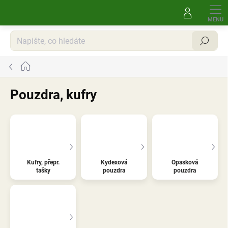
Přejít
na
obsah
Hledat
Domů
Pouzdra, kufry
Kufry, přepr.
Kydexová
Opasková
tašky
pouzdra
pouzdra