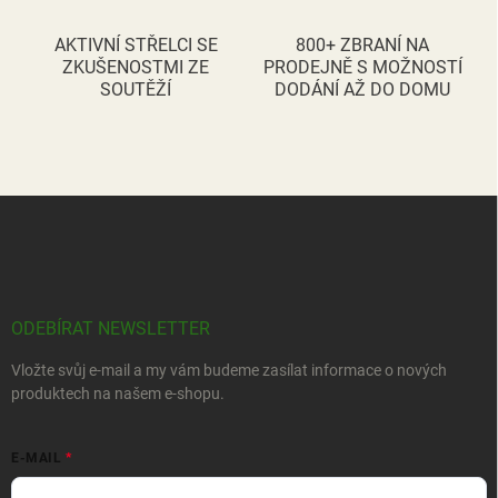
AKTIVNÍ STŘELCI SE
800+ ZBRANÍ NA
ZKUŠENOSTMI ZE
PRODEJNĚ S MOŽNOSTÍ
SOUTĚŽÍ
DODÁNÍ AŽ DO DOMU
Z
á
p
a
t
í
ODEBÍRAT NEWSLETTER
Vložte svůj e-mail a my vám budeme zasílat informace o nových
produktech na našem e-shopu.
E-MAIL