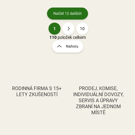
Načíst 12 dalších
1
10
O
S
v
t
110
položek celkem
l
r
Nahoru
á
á
d
n
a
k
c
o
í
p
v
r
á
v
RODINNÁ FIRMA S 15+
PRODEJ, KOMISE,
n
k
LETY ZKUŠENOSTÍ
INDIVIDUÁLNÍ DOVOZY,
í
y
SERVIS A ÚPRAVY
v
ZBRANÍ NA JEDNOM
ý
MÍSTĚ
p
i
s
u