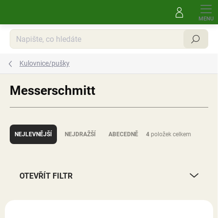
Přejít
na
obsah
Hledat
Kulovnice/pušky
Messerschmitt
Ř
a
NEJLEVNĚJŠÍ
NEJDRAŽŠÍ
ABECEDNĚ
4
položek celkem
z
e
n
í
OTEVŘÍT FILTR
p
r
V
o
ý