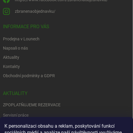
zbranenaobjednavku/
INFORMACE PRO VÁS
Prodejna v Lounech
Napsali o nás
Aktuality
Kontakty
Obchodní podmínky a GDPR
AKTUALITY
ZPOPLATŇUJEME REZERVACE
Servisní práce
K personalizaci obsahu a reklam, poskytování funkcí
EDENRED
sociálních médií a analýze naší návštěvnosti využíváme