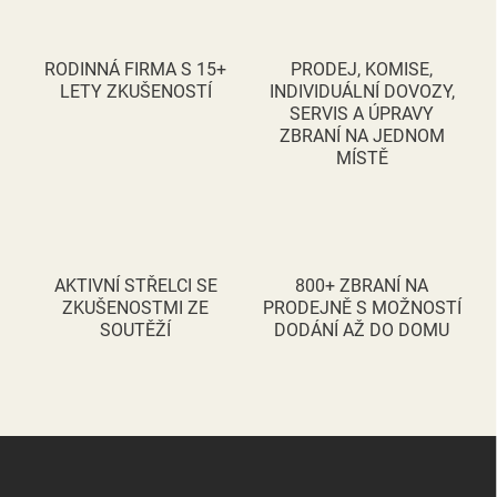
d
a
c
RODINNÁ FIRMA S 15+
PRODEJ, KOMISE,
í
LETY ZKUŠENOSTÍ
INDIVIDUÁLNÍ DOVOZY,
p
SERVIS A ÚPRAVY
r
ZBRANÍ NA JEDNOM
v
MÍSTĚ
k
y
v
ý
p
i
AKTIVNÍ STŘELCI SE
800+ ZBRANÍ NA
s
ZKUŠENOSTMI ZE
PRODEJNĚ S MOŽNOSTÍ
u
SOUTĚŽÍ
DODÁNÍ AŽ DO DOMU
Z
á
p