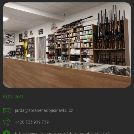
KONTAKT
jarda
@
zbranenaobjednavku.cz
+420 725 939 739
https://www.facebook.com/zbranenaobjednavku/