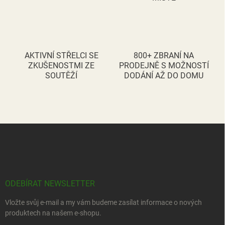
k
y
v
ý
p
i
AKTIVNÍ STŘELCI SE
800+ ZBRANÍ NA
s
ZKUŠENOSTMI ZE
PRODEJNĚ S MOŽNOSTÍ
u
SOUTĚŽÍ
DODÁNÍ AŽ DO DOMU
Z
á
p
a
t
í
ODEBÍRAT NEWSLETTER
Vložte svůj e-mail a my vám budeme zasílat informace o nových
produktech na našem e-shopu.