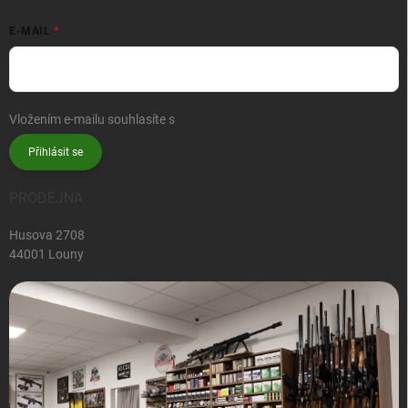
E-MAIL
Vložením e-mailu souhlasíte s
podmínkami ochrany osobních údajů
Přihlásit se
PRODEJNA
Husova 2708
44001 Louny