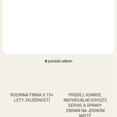
Samonabíjecí pistole
Samonabíjecí pistole
Pardini GT9 6" silver
Pardini GT45 6" silver
54 500 Kč
56 500 Kč
Do košíku
Do košíku
8
položek celkem
O
v
l
á
d
a
c
RODINNÁ FIRMA S 15+
PRODEJ, KOMISE,
í
LETY ZKUŠENOSTÍ
INDIVIDUÁLNÍ DOVOZY,
p
SERVIS A ÚPRAVY
r
ZBRANÍ NA JEDNOM
v
MÍSTĚ