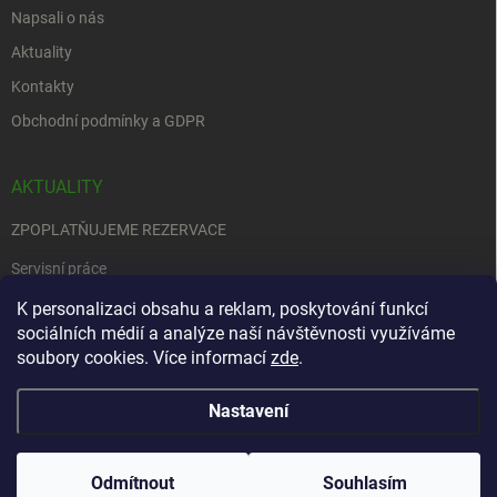
Napsali o nás
Aktuality
Kontakty
Obchodní podmínky a GDPR
AKTUALITY
ZPOPLATŇUJEME REZERVACE
Servisní práce
EDENRED
K personalizaci obsahu a reklam, poskytování funkcí
sociálních médií a analýze naší návštěvnosti využíváme
Nemůžete se rozhodnout….
soubory cookies. Více informací
zde
.
Nastavení
Copyright 2026
Zbraně na objednávku
. Všechna práva vyhrazena.
Upravit
nastavení cookies
Odmítnout
Souhlasím