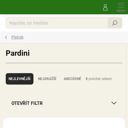
Přejít
na
obsah
Hledat
Pistole
Pardini
Ř
a
NEJLEVNĚJŠÍ
NEJDRAŽŠÍ
ABECEDNĚ
8
položek celkem
z
e
n
í
OTEVŘÍT FILTR
p
r
V
o
ý