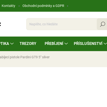
Kontakty
Obchodní podmínky a GDPR
Hleda
TIKA
TREZORY
PŘEBÍJENÍ
PŘÍSLUŠENSTVÍ
íjecí pistole Pardini GT9 5" silver
ocení
52 500 Kč
Měrná
NA OBJEDNÁVKU