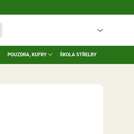
PRÁZDNÝ KOŠÍK
t
NÁKUPNÍ
KOŠÍK
POUZDRA, KUFRY
ŠKOLA STŘELBY
BAZÁREK