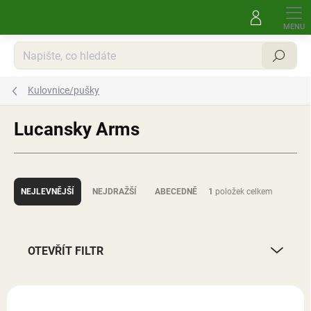
Přejít
na
obsah
Hledat
Kulovnice/pušky
Lucansky Arms
Ř
a
NEJLEVNĚJŠÍ
NEJDRAŽŠÍ
ABECEDNĚ
1
položek celkem
z
e
n
í
OTEVŘÍT FILTR
p
r
V
o
ý
NOVINKA