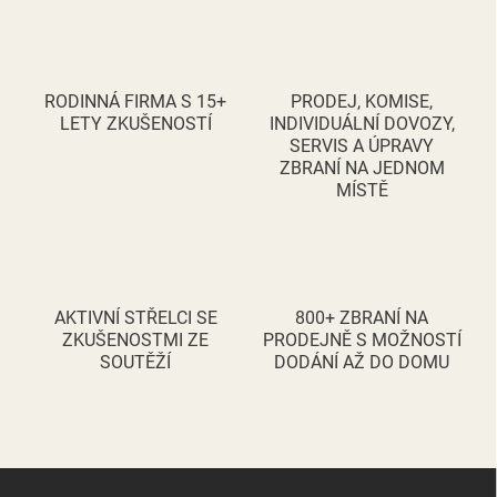
l
á
d
a
c
RODINNÁ FIRMA S 15+
PRODEJ, KOMISE,
í
LETY ZKUŠENOSTÍ
INDIVIDUÁLNÍ DOVOZY,
p
SERVIS A ÚPRAVY
r
ZBRANÍ NA JEDNOM
v
MÍSTĚ
k
y
v
ý
p
i
AKTIVNÍ STŘELCI SE
800+ ZBRANÍ NA
s
ZKUŠENOSTMI ZE
PRODEJNĚ S MOŽNOSTÍ
u
SOUTĚŽÍ
DODÁNÍ AŽ DO DOMU
Z