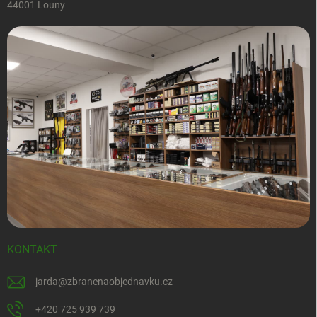
44001 Louny
KONTAKT
jarda
@
zbranenaobjednavku.cz
+420 725 939 739