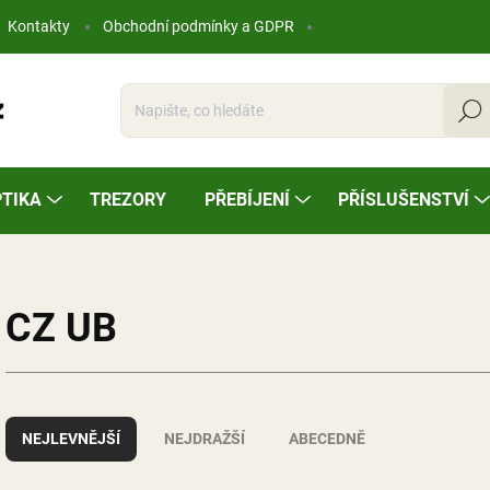
Kontakty
Obchodní podmínky a GDPR
Hleda
TIKA
TREZORY
PŘEBÍJENÍ
PŘÍSLUŠENSTVÍ
CZ UB
Ř
a
NEJLEVNĚJŠÍ
NEJDRAŽŠÍ
ABECEDNĚ
z
e