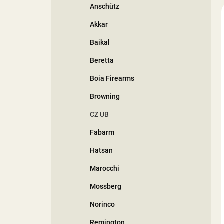
Anschütz
í
p
Akkar
a
n
Baikal
e
Beretta
l
Boia Firearms
Browning
CZ UB
Fabarm
Hatsan
Marocchi
Mossberg
Norinco
Remington