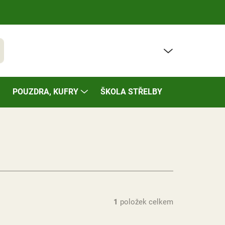
PRÁZDNÝ KOŠÍK
t
NÁKUPNÍ
KOŠÍK
POUZDRA, KUFRY
ŠKOLA STŘELBY
BAZÁREK
1
položek celkem