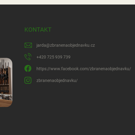
KONTAKT
jarda
@
zbranenaobjednavku.cz
+420 725 939 739
https://www.facebook.com/zbranenaobjednavku/
zbranenaobjednavku/