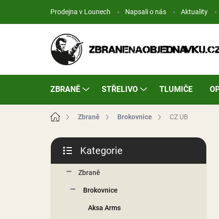
Přejít
Prodejna v Lounech
Napsali o nás
Aktuality
na
obsah
ZBRANĚ
STŘELIVO
TLUMIČE
OP
Domů
Zbraně
Brokovnice
CZ UB
P
Kategorie
o
Přeskočit
s
kategorie
t
Zbraně
r
Brokovnice
a
n
Aksa Arms
n