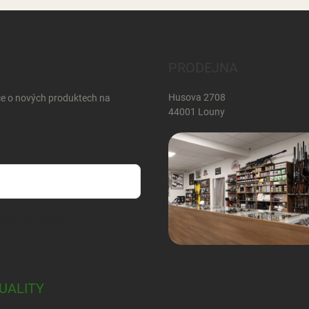
PRODEJNA
Husova 2708
ce o nových produktech na
44001 Louny
sobních údajů
UALITY