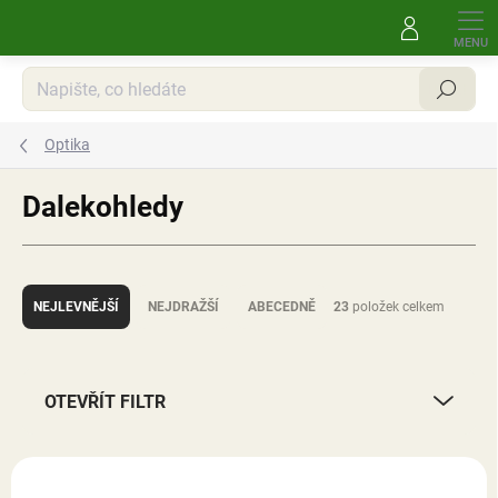
Přejít
na
obsah
Hledat
Optika
Dalekohledy
Ř
a
NEJLEVNĚJŠÍ
NEJDRAŽŠÍ
ABECEDNĚ
23
položek celkem
z
e
n
í
OTEVŘÍT FILTR
p
r
V
o
ý