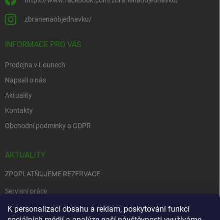
https://www.facebook.com/zbranenaobjednavku/
zbranenaobjednavku/
INFORMACE PRO VÁS
Prodejna v Lounech
Napsali o nás
Aktuality
Kontakty
Obchodní podmínky a GDPR
AKTUALITY
ZPOPLATŇUJEME REZERVACE
Servisní práce
K personalizaci obsahu a reklam, poskytování funkcí
EDENRED
sociálních médií a analýze naší návštěvnosti využíváme