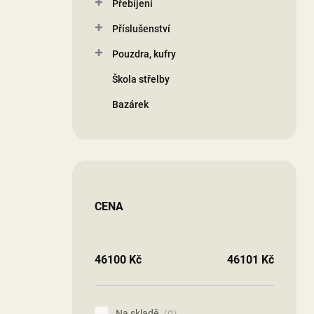
Přebíjení
Příslušenství
Pouzdra, kufry
Škola střelby
Bazárek
CENA
46100
Kč
46101
Kč
Na skladě
0