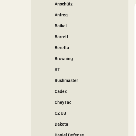
Anschütz
í
p
Antreg
a
n
Baikal
e
Barrett
l
Beretta
Browning
BT
Bushmaster
Cadex
CheyTac
CZ UB
Dakota
Daniel Defense