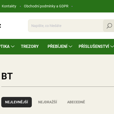
Kontakty
Obchodní podmínky a GDPR
Hleda
TIKA
TREZORY
PŘEBÍJENÍ
PŘÍSLUŠENSTVÍ
BT
Ř
a
NEJLEVNĚJŠÍ
NEJDRAŽŠÍ
ABECEDNĚ
z
e