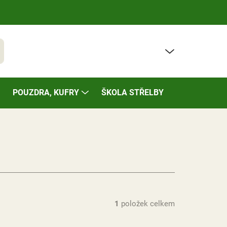
PRÁZDNÝ KOŠÍK
t
NÁKUPNÍ
KOŠÍK
POUZDRA, KUFRY
ŠKOLA STŘELBY
BAZÁREK
1
položek celkem