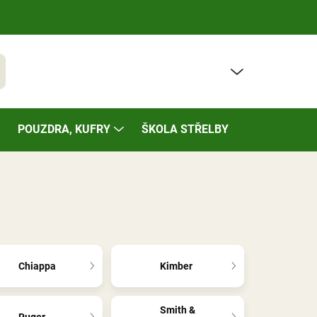
PRÁZDNÝ KOŠÍK
t
NÁKUPNÍ
KOŠÍK
POUZDRA, KUFRY
ŠKOLA STŘELBY
BAZÁREK
Chiappa
Kimber
Smith &
Ruger