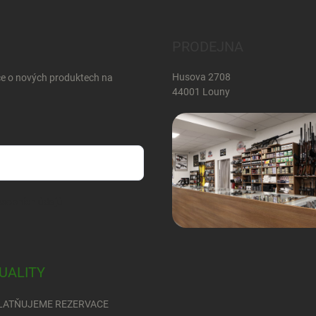
PRODEJNA
Husova 2708
ce o nových produktech na
44001 Louny
sobních údajů
UALITY
LATŇUJEME REZERVACE