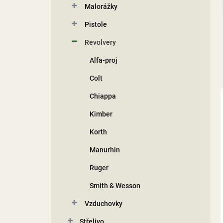
Malorážky
í
p
Pistole
a
n
Revolvery
e
Alfa-proj
l
Colt
Chiappa
Kimber
Korth
Manurhin
Ruger
Smith & Wesson
Vzduchovky
Střelivo