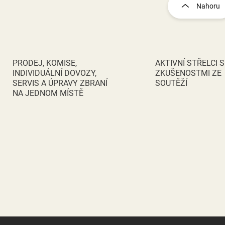
l
Nahoru
á
d
a
c
í
p
PRODEJ, KOMISE,
AKTIVNÍ STŘELCI S
r
INDIVIDUÁLNÍ DOVOZY,
ZKUŠENOSTMI ZE
v
SERVIS A ÚPRAVY ZBRANÍ
SOUTĚŽÍ
k
NA JEDNOM MÍSTĚ
y
v
ý
p
i
s
u