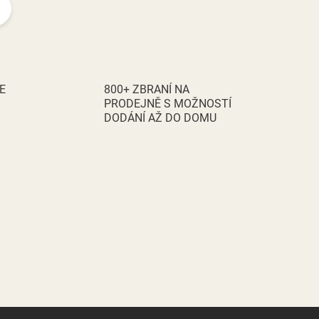
t
r
á
n
k
E
800+ ZBRANÍ NA
o
PRODEJNĚ S MOŽNOSTÍ
DODÁNÍ AŽ DO DOMU
v
á
n
í