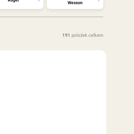
Wesson
191
položek celkem
DNÁVKU
NA OBJEDNÁVKU
uper
Revolver Ruger Super
Wrangler Black