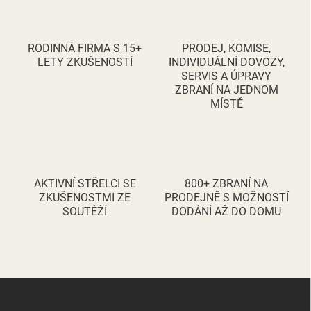
á
d
a
c
RODINNÁ FIRMA S 15+
PRODEJ, KOMISE,
í
LETY ZKUŠENOSTÍ
INDIVIDUÁLNÍ DOVOZY,
p
SERVIS A ÚPRAVY
r
ZBRANÍ NA JEDNOM
v
MÍSTĚ
k
y
v
ý
p
i
AKTIVNÍ STŘELCI SE
800+ ZBRANÍ NA
s
ZKUŠENOSTMI ZE
PRODEJNĚ S MOŽNOSTÍ
u
SOUTĚŽÍ
DODÁNÍ AŽ DO DOMU
Z
á