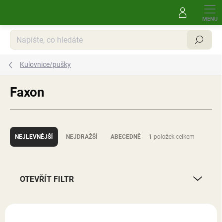
Přejít
na
obsah
Hledat
Kulovnice/pušky
Faxon
Ř
a
NEJLEVNĚJŠÍ
NEJDRAŽŠÍ
ABECEDNĚ
1
položek celkem
z
e
n
í
OTEVŘÍT FILTR
p
r
V
o
ý