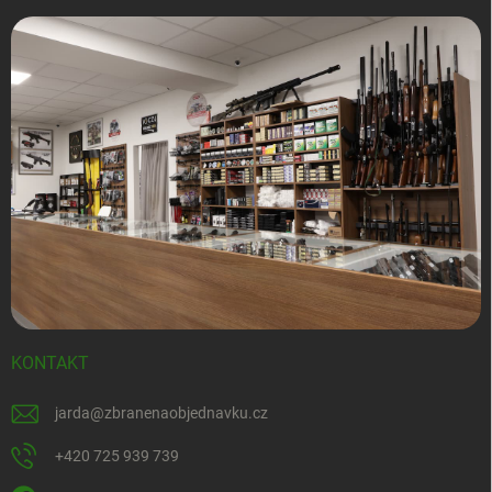
KONTAKT
jarda
@
zbranenaobjednavku.cz
+420 725 939 739