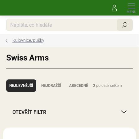
Přejít
na
obsah
Hledat
Kulovnice/pušky
Swiss Arms
Ř
a
NEJLEVNĚJŠÍ
NEJDRAŽŠÍ
ABECEDNĚ
2
položek celkem
z
e
n
í
OTEVŘÍT FILTR
p
r
V
o
ý