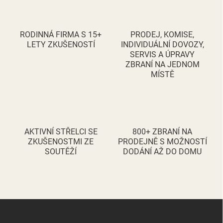
á
d
a
c
RODINNÁ FIRMA S 15+
PRODEJ, KOMISE,
í
LETY ZKUŠENOSTÍ
INDIVIDUÁLNÍ DOVOZY,
p
SERVIS A ÚPRAVY
r
ZBRANÍ NA JEDNOM
v
MÍSTĚ
k
y
v
ý
p
i
AKTIVNÍ STŘELCI SE
800+ ZBRANÍ NA
s
ZKUŠENOSTMI ZE
PRODEJNĚ S MOŽNOSTÍ
u
SOUTĚŽÍ
DODÁNÍ AŽ DO DOMU
Z
á