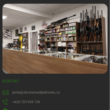
KONTAKT
jarda
@
zbranenaobjednavku.cz
+420 725 939 739