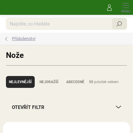
Přejít
na
obsah
Hledat
Příslušenství
Nože
Ř
a
NEJLEVNĚJŠÍ
NEJDRAŽŠÍ
ABECEDNĚ
55
položek celkem
z
e
n
í
OTEVŘÍT FILTR
p
r
V
o
ý