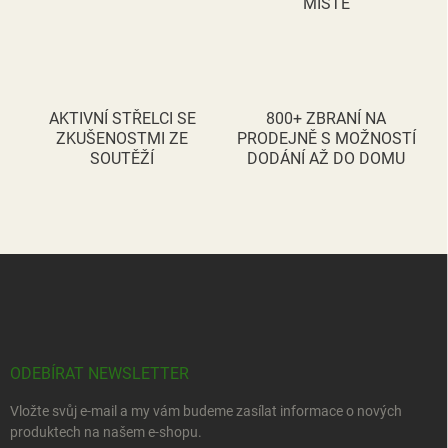
MÍSTĚ
p
i
s
u
AKTIVNÍ STŘELCI SE
800+ ZBRANÍ NA
ZKUŠENOSTMI ZE
PRODEJNĚ S MOŽNOSTÍ
SOUTĚŽÍ
DODÁNÍ AŽ DO DOMU
Z
á
p
a
t
í
ODEBÍRAT NEWSLETTER
Vložte svůj e-mail a my vám budeme zasílat informace o nových
produktech na našem e-shopu.