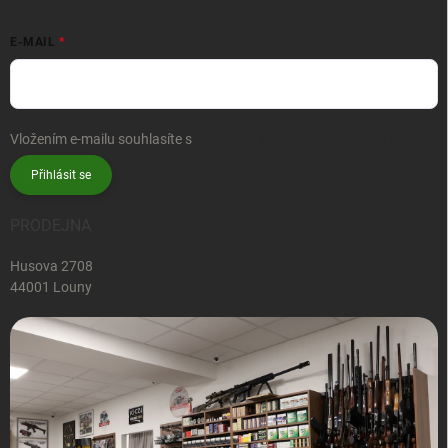
E-MAIL
Vložením e-mailu souhlasíte s
podmínkami ochrany osobních údajů
Přihlásit se
PRODEJNA
Husova 2708
44001 Louny