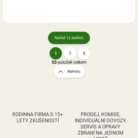
Načíst 12 dalších
1
5
O
S
v
t
55
položek celkem
l
r
Nahoru
á
á
d
n
a
k
c
o
í
p
v
r
á
v
RODINNÁ FIRMA S 15+
PRODEJ, KOMISE,
n
k
LETY ZKUŠENOSTÍ
INDIVIDUÁLNÍ DOVOZY,
í
y
SERVIS A ÚPRAVY
v
ZBRANÍ NA JEDNOM
ý