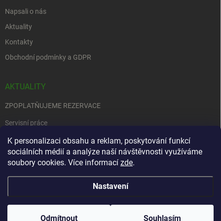
Napsali o nás
Aktuality
Kontakty
Obchodní podmínky a GDPR
AKTUALITY
ZPOPLATŇUJEME REZERVACE
Servisní práce
K personalizaci obsahu a reklam, poskytování funkcí
EDENRED
sociálních médií a analýze naší návštěvnosti využíváme
Nemůžete se rozhodnout….
soubory cookies. Více informací
zde
.
Nastavení
Copyright 2026
Zbraně na objednávku
. Všechna práva vyhrazena.
Upravit
nastavení cookies
Odmítnout
Souhlasím