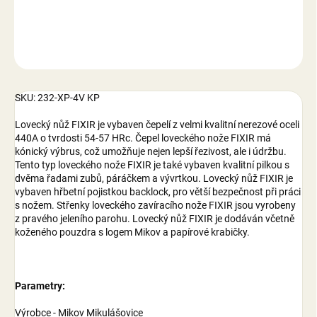
DETAILNÍ INFORMACE
ZEPTAT SE
SKU: 232-XP-4V KP
Lovecký nůž FIXIR je vybaven čepelí z velmi kvalitní nerezové oceli
440A o tvrdosti 54-57 HRc. Čepel loveckého nože FIXIR má
kónický výbrus, což umožňuje nejen lepší řezivost, ale i údržbu.
Tento typ loveckého nože FIXIR je také vybaven kvalitní pilkou s
dvěma řadami zubů, páráčkem a vývrtkou. Lovecký nůž FIXIR je
vybaven hřbetní pojistkou backlock, pro větší bezpečnost při práci
s nožem. Střenky loveckého zavíracího nože FIXIR jsou vyrobeny
z pravého jeleního parohu. Lovecký nůž FIXIR je dodáván včetně
koženého pouzdra s logem Mikov a papírové krabičky.
Parametry:
Výrobce - Mikov Mikulášovice