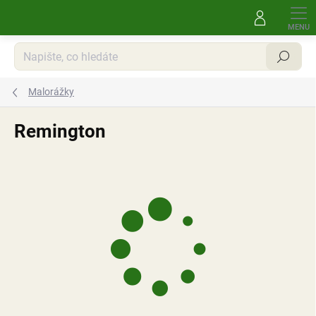
Přejít
na
obsah
Hledat
Malorážky
Remington