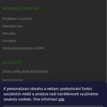
INFORMACE PRO VÁS
Prodejna v Lounech
Napsali o nás
Aktuality
Kontakty
Obchodní podmínky a GDPR
AKTUALITY
ZPOPLATŇUJEME REZERVACE
Servisní práce
K personalizaci obsahu a reklam, poskytování funkcí
EDENRED
sociálních médií a analýze naší návštěvnosti využíváme
Nemůžete se rozhodnout….
soubory cookies. Více informací
zde
.