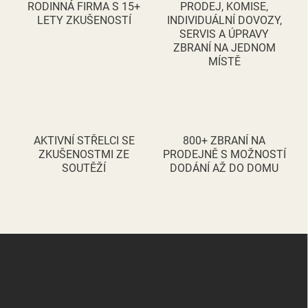
v
RODINNÁ FIRMA S 15+
PRODEJ, KOMISE,
n
k
LETY ZKUŠENOSTÍ
INDIVIDUÁLNÍ DOVOZY,
í
y
SERVIS A ÚPRAVY
v
ZBRANÍ NA JEDNOM
ý
MÍSTĚ
p
i
s
u
AKTIVNÍ STŘELCI SE
800+ ZBRANÍ NA
ZKUŠENOSTMI ZE
PRODEJNĚ S MOŽNOSTÍ
SOUTĚŽÍ
DODÁNÍ AŽ DO DOMU
Z
á
p
a
t