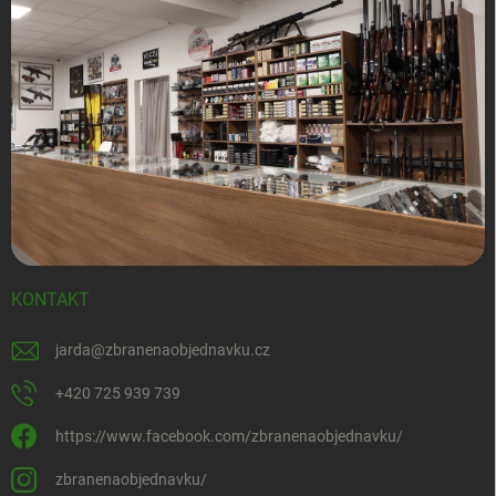
KONTAKT
jarda
@
zbranenaobjednavku.cz
+420 725 939 739
https://www.facebook.com/zbranenaobjednavku/
zbranenaobjednavku/