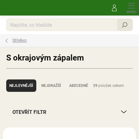
Přejít
na
obsah
Hledat
Střelivo
S okrajovým zápalem
Ř
a
NEJLEVNĚJŠÍ
NEJDRAŽŠÍ
ABECEDNĚ
39
položek celkem
z
e
n
í
OTEVŘÍT FILTR
p
r
V
o
ý