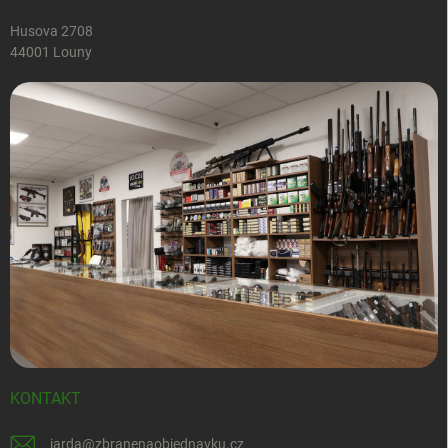
Husova 2708
44001 Louny
KONTAKT
jarda
@
zbranenaobjednavku.cz