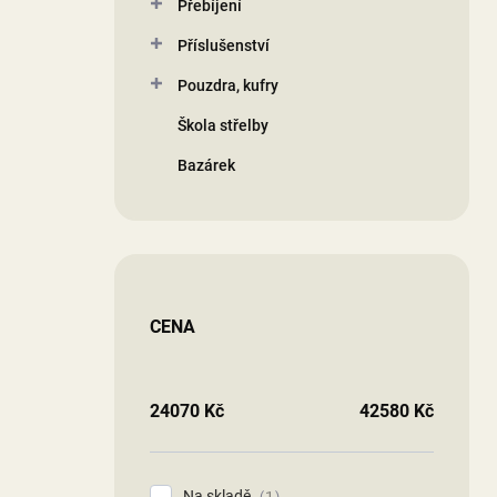
Přebíjení
Příslušenství
Pouzdra, kufry
Škola střelby
Bazárek
CENA
24070
Kč
42580
Kč
Na skladě
1