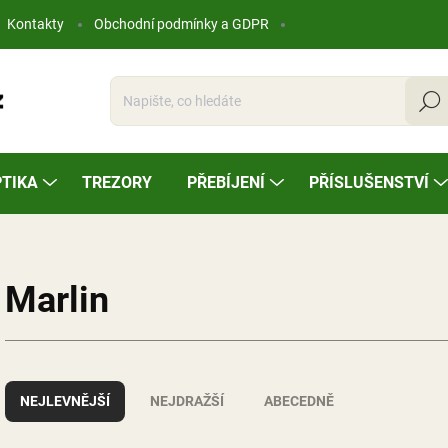
Kontakty
Obchodní podmínky a GDPR
Hleda
TIKA
TREZORY
PŘEBÍJENÍ
PŘÍSLUŠENSTVÍ
Marlin
Ř
a
NEJLEVNĚJŠÍ
NEJDRAŽŠÍ
ABECEDNĚ
z
e