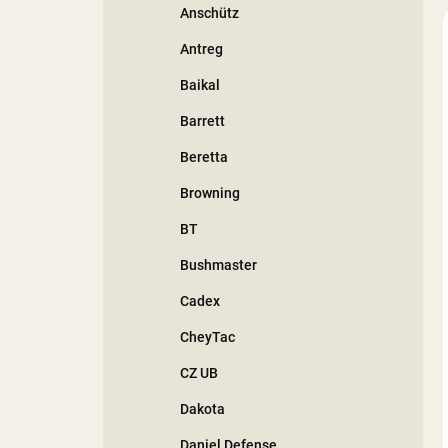
Anschütz
í
p
Antreg
a
n
Baikal
e
Barrett
l
Beretta
Browning
BT
Bushmaster
Cadex
CheyTac
CZ UB
Dakota
Daniel Defense