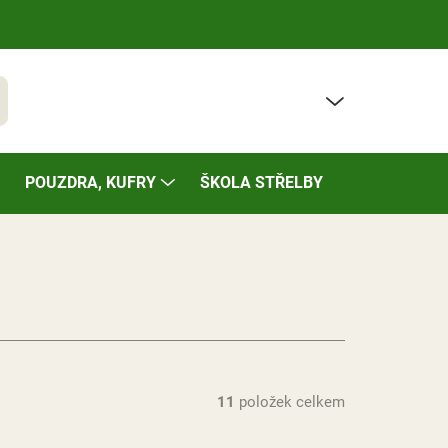
PRÁZDNÝ KOŠÍK
t
NÁKUPNÍ
KOŠÍK
POUZDRA, KUFRY
ŠKOLA STŘELBY
BAZÁREK
11
položek celkem