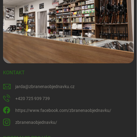
KONTAKT
jarda
@
zbranenaobjednavku.cz
+420 725 939 739
https://www.facebook.com/zbranenaobjednavku/
zbranenaobjednavku/