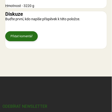
Hmotnost - 3220 g
Diskuze
Buďte první, kdo napíše příspěvek k této položce.
Přidat komentář
Z
á
p
a
t
í
ODEBÍRAT NEWSLETTER