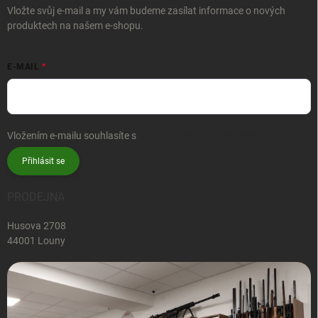
Vložte svůj e-mail a my vám budeme zasílat informace o nových
produktech na našem e-shopu.
E-MAIL
Vložením e-mailu souhlasíte s
podmínkami ochrany osobních údajů
Přihlásit se
PRODEJNA
Husova 2708
44001 Louny