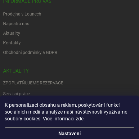
INFORMACE PRO VÁS
Prodejna v Lounech
Napsali o nás
Aktuality
Kontakty
Obchodní podmínky a GDPR
AKTUALITY
ZPOPLATŇUJEME REZERVACE
Servisní práce
EDENRED
K personalizaci obsahu a reklam, poskytování funkcí
sociálních médií a analýze naší návštěvnosti využíváme
Nemůžete se rozhodnout….
soubory cookies. Více informací
zde
.
Nastavení