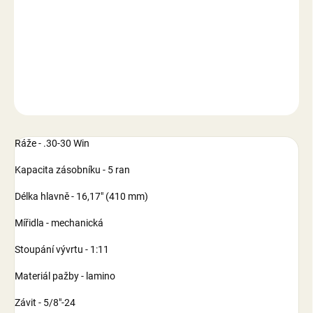
−
+
Přidat do košíku
DETAILNÍ INFORMACE
ZEPTAT SE
Ráže - .30-30 Win
Kapacita zásobníku - 5 ran
Délka hlavně - 16,17" (410 mm)
Mířidla - mechanická
Stoupání vývrtu - 1:11
Materiál pažby - lamino
Závit - 5/8"-24