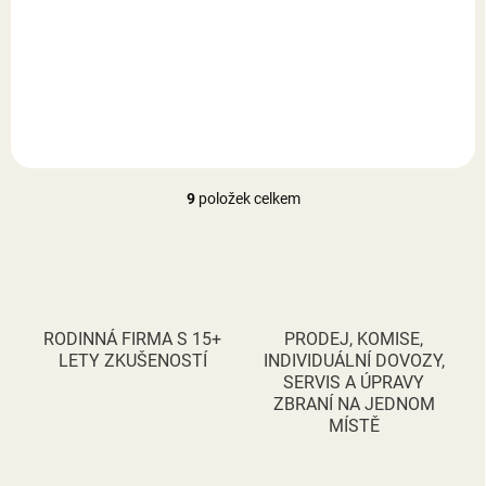
39 790 Kč
Do košíku
9
položek celkem
O
v
l
á
d
a
c
RODINNÁ FIRMA S 15+
PRODEJ, KOMISE,
í
LETY ZKUŠENOSTÍ
INDIVIDUÁLNÍ DOVOZY,
p
SERVIS A ÚPRAVY
r
ZBRANÍ NA JEDNOM
v
MÍSTĚ
k
y
v