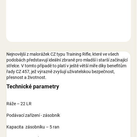
−
+
Přidat do košíku
DETAILNÍ INFORMACE
ZEPTAT SE
Nejnovější z malorážek CZ typu Training Rifle, které ve všech
podobách představují ideální zbraně pro mladší i starší začínající
střelce. V tomto případě to platí v ještě větší míře díky benefitům
řady CZ 457, jež výrazně zvyšují uživatelskou bezpečnost,
přesnost a životnost.
Technické parametry
Ráže – 22 LR
Podávací zařízení - zásobník
Kapacita zásobníku – 5 ran