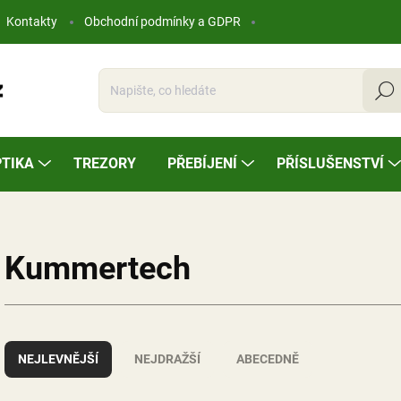
Kontakty
Obchodní podmínky a GDPR
Hleda
TIKA
TREZORY
PŘEBÍJENÍ
PŘÍSLUŠENSTVÍ
Kummertech
Ř
a
NEJLEVNĚJŠÍ
NEJDRAŽŠÍ
ABECEDNĚ
z
e