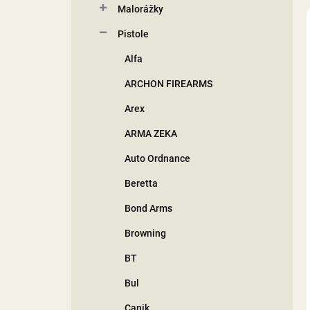
Malorážky
í
p
Pistole
a
n
Alfa
e
ARCHON FIREARMS
l
Arex
ARMA ZEKA
Auto Ordnance
Beretta
Bond Arms
Browning
BT
Bul
Canik