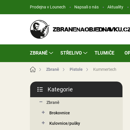
Přejít
Prodejna v Lounech
Napsali o nás
Aktuality
na
obsah
ZBRANĚ
STŘELIVO
TLUMIČE
OP
Domů
Zbraně
Pistole
Kummertech
P
Kategorie
o
Přeskočit
s
kategorie
t
Zbraně
r
Brokovnice
a
n
Kulovnice/pušky
n