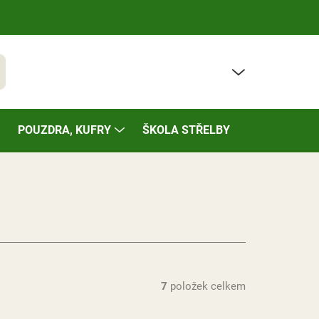
PRÁZDNÝ KOŠÍK
t
NÁKUPNÍ
KOŠÍK
POUZDRA, KUFRY
ŠKOLA STŘELBY
BAZÁREK
7
položek celkem