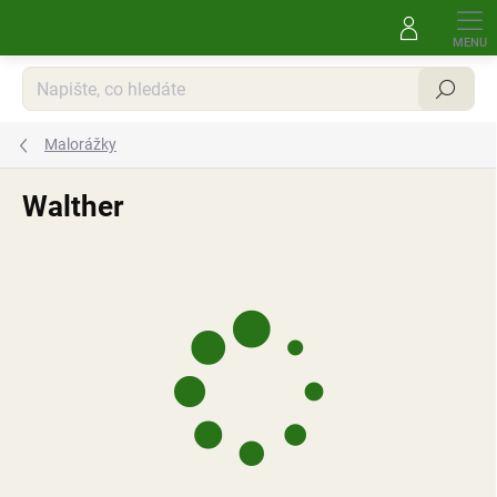
Přejít
na
obsah
Hledat
Malorážky
Walther