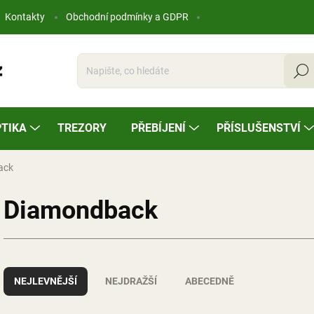
Kontakty
Obchodní podmínky a GDPR
Hleda
TIKA
TREZORY
PŘEBÍJENÍ
PŘÍSLUŠENSTVÍ
ack
Diamondback
Ř
a
NEJLEVNĚJŠÍ
NEJDRAŽŠÍ
ABECEDNĚ
z
e