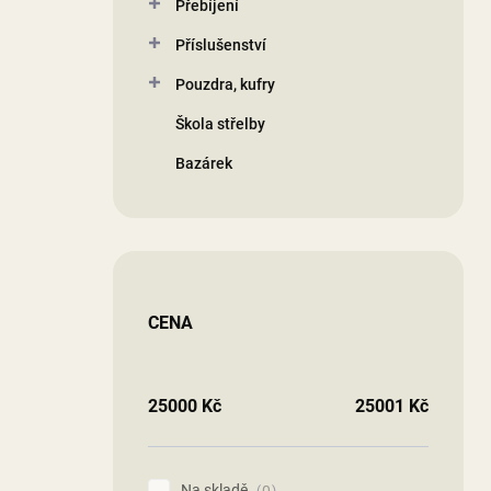
Přebíjení
Příslušenství
Pouzdra, kufry
Škola střelby
Bazárek
CENA
25000
Kč
25001
Kč
Na skladě
0