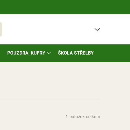
PRÁZDNÝ KOŠÍK
t
NÁKUPNÍ
KOŠÍK
POUZDRA, KUFRY
ŠKOLA STŘELBY
BAZÁREK
1
položek celkem