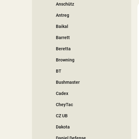
Anschütz
í
p
Antreg
a
n
Baikal
e
Barrett
l
Beretta
Browning
BT
Bushmaster
Cadex
CheyTac
CZ UB
Dakota
Daniel Defense