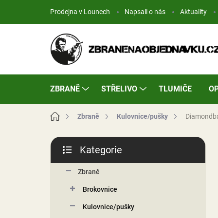
Přejít
Prodejna v Lounech
Napsali o nás
Aktuality
na
obsah
ZBRANĚ
STŘELIVO
TLUMIČE
OP
Domů
Zbraně
Kulovnice/pušky
Diamondb
P
Kategorie
o
Přeskočit
s
kategorie
t
Zbraně
r
Brokovnice
a
n
Kulovnice/pušky
n