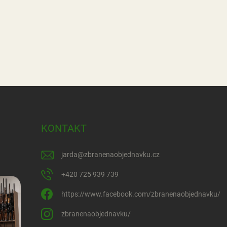
KONTAKT
jarda
@
zbranenaobjednavku.cz
+420 725 939 739
https://www.facebook.com/zbranenaobjednavku/
zbranenaobjednavku/