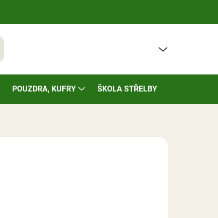
PRÁZDNÝ KOŠÍK
t
NÁKUPNÍ
KOŠÍK
POUZDRA, KUFRY
ŠKOLA STŘELBY
BAZÁREK