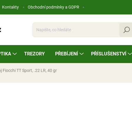
Kontakty
Obchodní podmínky a GDPR
Hleda
TIKA
TREZORY
PŘEBÍJENÍ
PŘÍSLUŠENSTVÍ
 Fiocchi TT Sport, .22 LR, 40 gr
ocení
2,76 Kč
Měrná
NA OBJEDNÁVKU