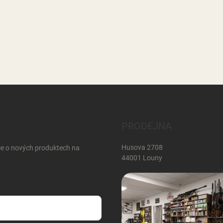
PRODEJNA
Husova 2708
ce o nových produktech na
44001 Louny