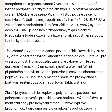
stoupáním 1:9 a garantovanou životností 15 000 ran. Volně
ložené předpažbí s nízkým profilem typu
SLIM
využívá montážní
systém
M-Lok
a je osazeno
Picatinny
lištou
po celé délce horní
části zbraně. Ústí hlavně je opatřeno závitem
1/2" - 28 UNEF 2A a
zakončeno standardním tlumičem výšlehu A2. Plynový systém
délky
CARBINE
je doplněn nízkoprofilovým gas blockem.
Předpažbí je tvrdě eloxováno a fixováno jak zápustnými šrouby,
tak kolíky proti protočení.
Tělo zbraně je vyrobeno z vysoce pevnostní hliníkové slitiny
7075
T6, která je ošetřena tvrdou anodizací s tribologickou úpravou pro
vyšší odolnost. Horní pouzdro závěru je vybaveno mil-spec
dorazem závěru, který umožňuje rychlé a efektivní řešení
případného nedovření. Spodní pouzdro je osazeno oboustrannou
pojistkou (90°). Spoušťový mechanismus má přesný chod s
krátkým resetem, což ocení sportovní i taktičtí střelci.
Zbraň je vybavena teleskopickou polymerovou pažbou s šesti
polohami nastavení a protiskluzovou botkou. Pažba má dva QD
montážní body pro uchycení řemenu – vlevo i vpravo.
Ergonomicky tvarovaná pistolová rukojeť s protiskluzovým