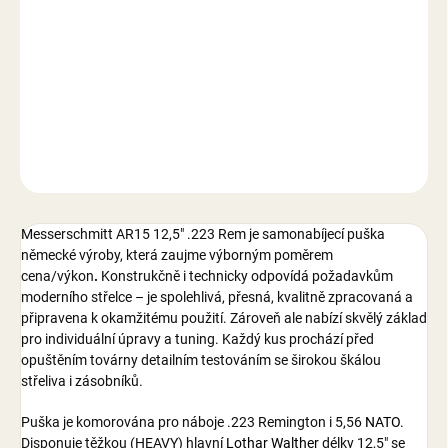
cena:
−
+
Přidat do košíku
DETAILNÍ INFORMACE
ZEPTAT SE
Messerschmitt AR15 12,5" .223 Rem
je samonabíjecí puška
německé výroby, která zaujme
výborným poměrem
cena/výkon
.
Konstrukčně i technicky odpovídá požadavkům
moderního střelce – je spolehlivá, přesná, kvalitně zpracovaná a
připravena k okamžitému použití. Zároveň ale nabízí skvělý základ
pro individuální úpravy a tuning. Každý kus prochází před
opuštěním továrny detailním testováním se širokou škálou
střeliva i zásobníků.
Puška je komorována pro náboje
.223 Remington i 5,56
NATO
.
Disponuje těžkou (HEAVY) hlavní
Lothar Walther
délky 12,5" se