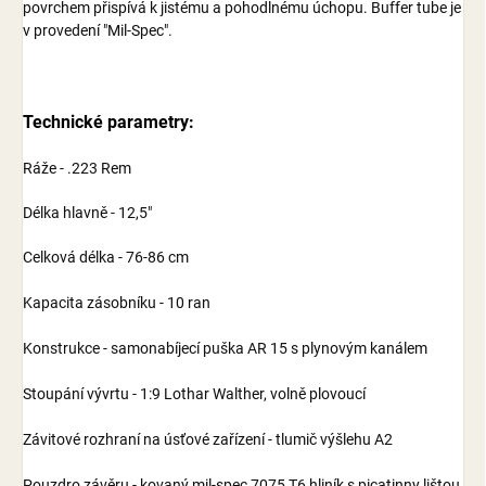
povrchem přispívá k jistému a pohodlnému úchopu.
Buffer tube je
v provedení
"Mil-Spec".
Technické parametry:
Ráže - .223 Rem
Délka hlavně - 12,5"
Celková délka - 76-86 cm
Kapacita zásobníku - 10 ran
Konstrukce - samonabíjecí puška AR 15 s plynovým kanálem
Stoupání vývrtu - 1:9 Lothar Walther, volně plovoucí
Závitové rozhraní na úsťové zařízení - tlumič výšlehu A2
Pouzdro závěru - kovaný mil-spec 7075 T6 hliník s picatinny lištou