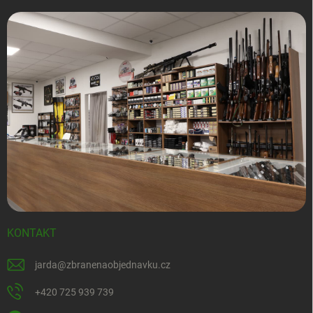
KONTAKT
jarda
@
zbranenaobjednavku.cz
+420 725 939 739