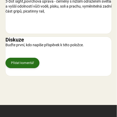
3-Dot sight,povrchová úprava - černěný s nižším odrážením světla
a vyšší odolností vůči vodě, písku, soli a prachu, vyměnitelná zadní
část gripů, picatinny rail,
Diskuze
Buďte první, kdo napíše příspěvek k této položce.
Přidat komentář
Z
á