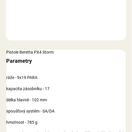
−
+
Přidat do košíku
DETAILNÍ INFORMACE
ZEPTAT SE
Pistole Beretta PX4 Storm
Parametry
ráže - 9x19 PARA
kapacita zásobníku - 17
délka hlavně - 102 mm
spoušťový systém - SA/DA
hmotnost - 785 g