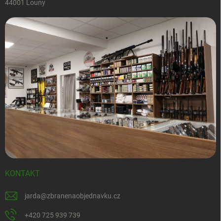
44001 Louny
KONTAKT
jarda
@
zbranenaobjednavku.cz
+420 725 939 739