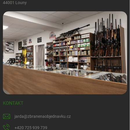
44001 Louny
KONTAKT
jarda
@
zbranenaobjednavku.cz
+420 725 939 739