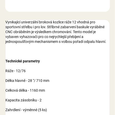
ZEPTAT SE
Vynikající univerzální broková kozlice ráže 12 vhodná pro
sportovní střelbu i pro lov. Stříbrné zabarvení baskule vyráběné
CNC obráběním je výsledkem chromování. Tento model je
vybaven vyhazovači pro co nejrychlejší přebíjení a
jednospoušťovým mechanismem s volbou pořadí odpalu hlavní.
Technické parametry
Ráže - 12/76
Délka hlavně - 28 "/ 710 mm
Celková délka - 1160 mm
Kapacita zásobníku - 2
Zahrdlení - výměnné (5 ks)