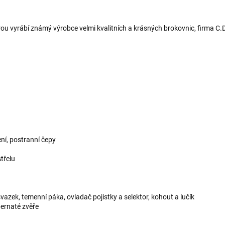
ou vyrábí známý výrobce velmi kvalitních a krásných brokovnic, firma C
ní, postranní čepy
třelu
lavňový svazek, temenní páka, ovladač pojistky a selekto
ernaté zvěře