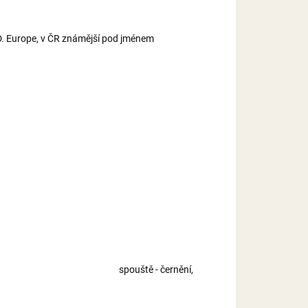
.D. Europe, v ČR známější pod jménem
r, kohout a lučík spouště - černění,