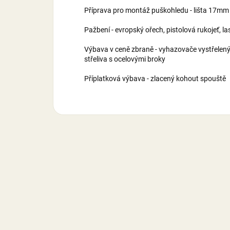
Příprava pro montáž puškohledu - lišta 17mm
Pažbení - evropský ořech, pistolová rukojeť, l
Výbava v ceně zbraně - vyhazovače v
střeliva s ocelovými broky
Příplatková výbava - zlacený kohout spouště