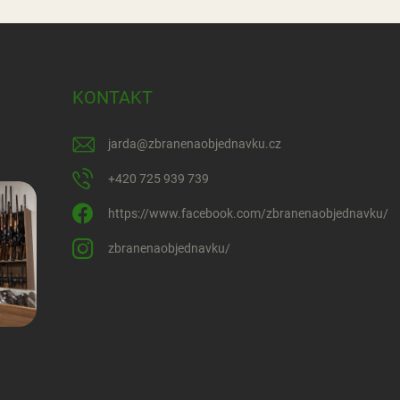
KONTAKT
jarda
@
zbranenaobjednavku.cz
+420 725 939 739
https://www.facebook.com/zbranenaobjednavku/
zbranenaobjednavku/