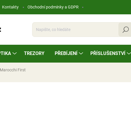
Kontakty
Obchodní podmínky a GDPR
Hleda
TIKA
TREZORY
PŘEBÍJENÍ
PŘÍSLUŠENSTVÍ
Marocchi First
ocení
25 990 Kč
Měrná
NA OBJEDNÁVKU