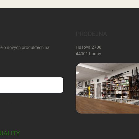
PRODEJNA
Husova 2708
ce o nových produktech na
44001 Louny
sobních údajů
UALITY