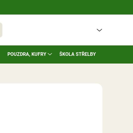
PRÁZDNÝ KOŠÍK
t
NÁKUPNÍ
KOŠÍK
POUZDRA, KUFRY
ŠKOLA STŘELBY
BAZÁREK