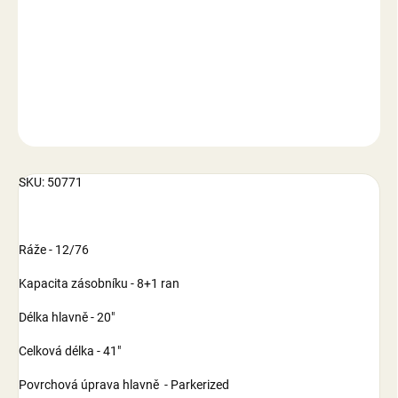
−
+
Přidat do košíku
DETAILNÍ INFORMACE
ZEPTAT SE
SKU: 50771
Ráže - 12/76
Kapacita zásobníku - 8+1 ran
Délka hlavně - 20"
Celková délka - 41"
Povrchová úprava hlavně - Parkerized