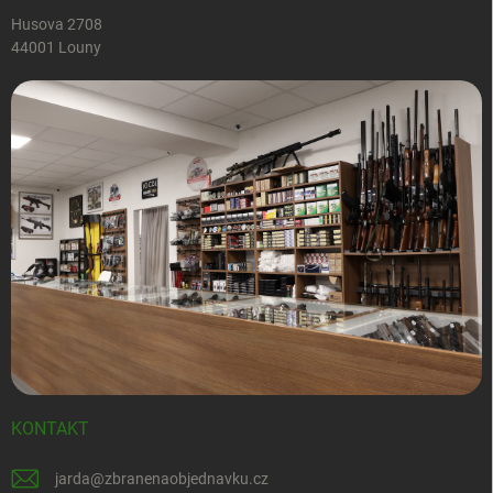
Husova 2708
44001 Louny
KONTAKT
jarda
@
zbranenaobjednavku.cz