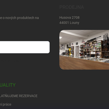
PRODEJNA
Husova 2708
ce o nových produktech na
44001 Louny
sobních údajů
UALITY
LATŇUJEME REZERVACE
ní práce