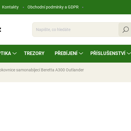
Kontakty
Obchodní podmínky a GDPR
Hleda
TIKA
TREZORY
PŘEBÍJENÍ
PŘÍSLUŠENSTVÍ
okovnice samonabíjecí Beretta A300 Outlander
ocení
31 200 Kč
Měrná
NA OBJEDNÁVKU