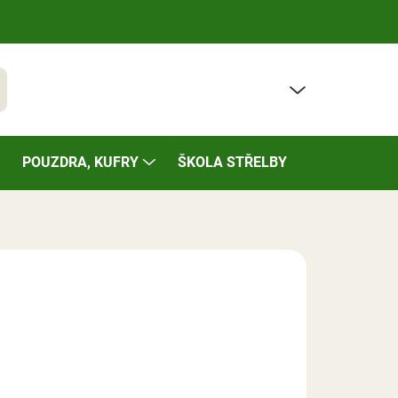
PRÁZDNÝ KOŠÍK
t
NÁKUPNÍ
KOŠÍK
POUZDRA, KUFRY
ŠKOLA STŘELBY
BAZÁREK