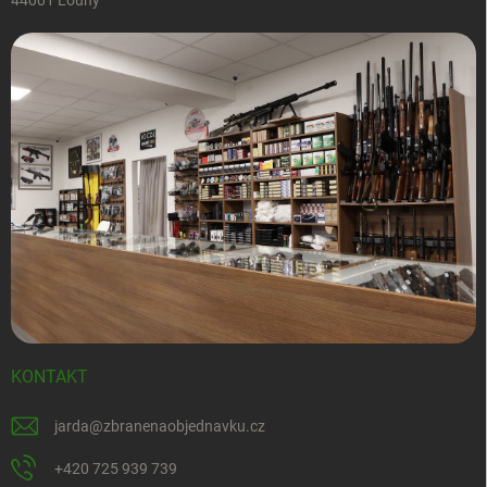
44001 Louny
KONTAKT
jarda
@
zbranenaobjednavku.cz
+420 725 939 739