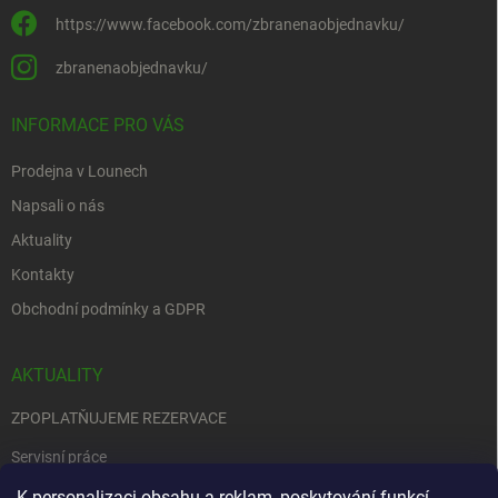
https://www.facebook.com/zbranenaobjednavku/
zbranenaobjednavku/
INFORMACE PRO VÁS
Prodejna v Lounech
Napsali o nás
Aktuality
Kontakty
Obchodní podmínky a GDPR
AKTUALITY
ZPOPLATŇUJEME REZERVACE
Servisní práce
EDENRED
K personalizaci obsahu a reklam, poskytování funkcí