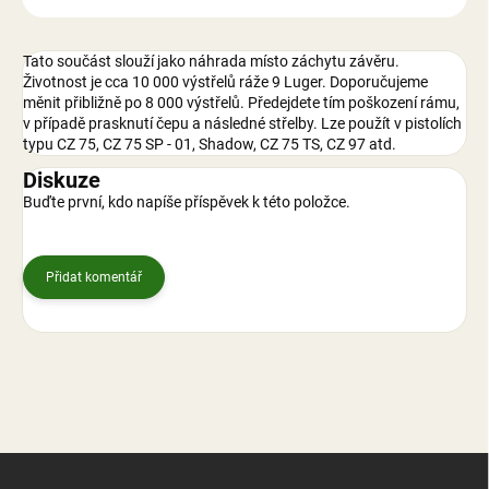
Tato součást slouží jako náhrada místo záchytu závěru.
Životnost je cca 10 000 výstřelů ráže 9 Luger. Doporučujeme
měnit přibližně po 8 000 výstřelů. Předejdete tím poškození rámu,
v případě prasknutí čepu a následné střelby. Lze použít v pistolích
typu CZ 75, CZ 75 SP - 01, Shadow, CZ 75 TS, CZ 97 atd.
Diskuze
Buďte první, kdo napíše příspěvek k této položce.
Přidat komentář
Z
á