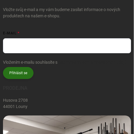
Vložte svůj e-mail a my vám budeme zasílat informace o nových
produktech na našem e-shopu.
E-MAIL
Vložením e-mailu souhlasíte s
podmínkami ochrany osobních údajů
Přihlásit se
PRODEJNA
Husova 2708
44001 Louny