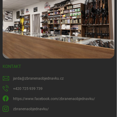
KONTAKT
jarda
@
zbranenaobjednavku.cz
+420 725 939 739
https://www.facebook.com/zbranenaobjednavku/
zbranenaobjednavku/