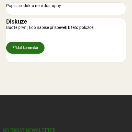
Popis produktu není dostupný
Diskuze
Buďte první, kdo napíše příspěvek k této položce.
Přidat komentář
Z
á
p
a
t
í
ODEBÍRAT NEWSLETTER