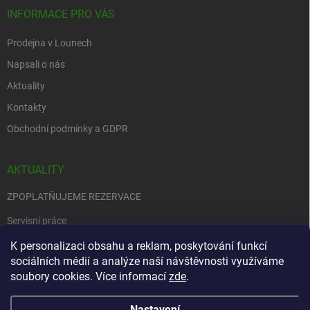
INFORMACE PRO VÁS
Prodejna v Lounech
Napsali o nás
Aktuality
Kontakty
Obchodní podmínky a GDPR
AKTUALITY
ZPOPLATŇUJEME REZERVACE
Servisní práce
EDENRED
K personalizaci obsahu a reklam, poskytování funkcí
sociálních médií a analýze naší návštěvnosti využíváme
Nemůžete se rozhodnout….
soubory cookies. Více informací
zde
.
Nastavení