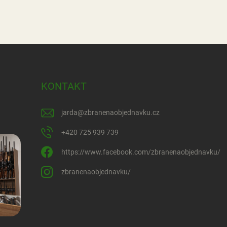
KONTAKT
jarda
@
zbranenaobjednavku.cz
+420 725 939 739
https://www.facebook.com/zbranenaobjednavku/
zbranenaobjednavku/