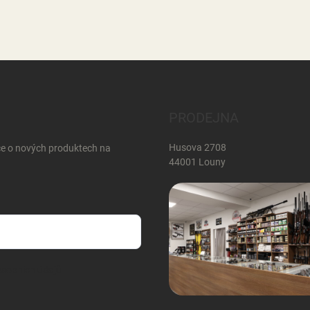
PRODEJNA
Husova 2708
ce o nových produktech na
44001 Louny
sobních údajů