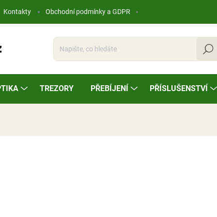
Kontakty
Obchodní podmínky a GDPR
Hleda
TIKA
TREZORY
PŘEBÍJENÍ
PŘÍSLUŠENSTVÍ
ocení
60 Kč
Měrná
SKLADEM
cena: