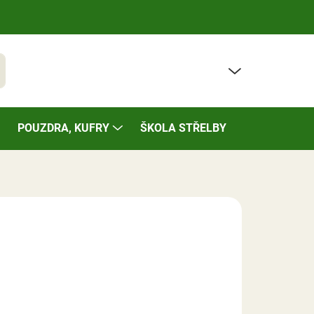
PRÁZDNÝ KOŠÍK
t
NÁKUPNÍ
KOŠÍK
POUZDRA, KUFRY
ŠKOLA STŘELBY
BAZÁREK