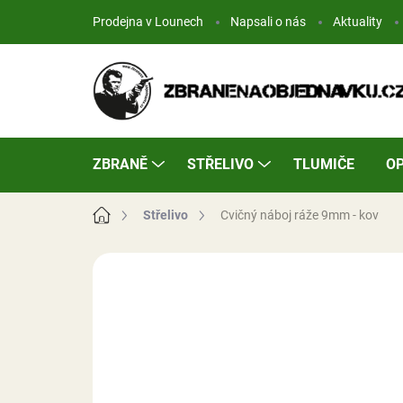
Přejít
Prodejna v Lounech
Napsali o nás
Aktuality
na
obsah
ZBRANĚ
STŘELIVO
TLUMIČE
OP
Domů
Střelivo
Cvičný náboj ráže 9mm - kov
Neohodnoceno
Podrobnosti hodn