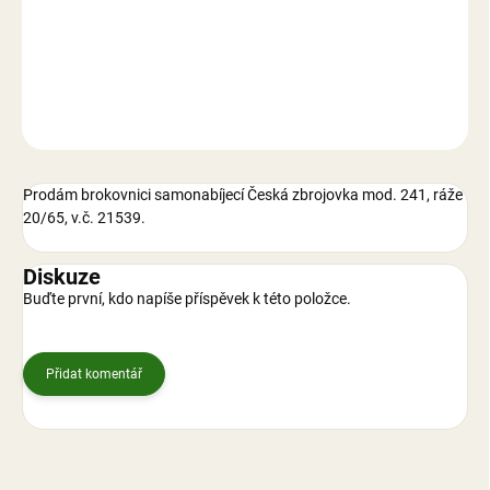
−
+
Přidat do košíku
DETAILNÍ INFORMACE
ZEPTAT SE
Prodám brokovnici samonabíjecí Česká zbrojovka mod. 241, ráže
20/65, v.č. 21539.
Diskuze
Buďte první, kdo napíše příspěvek k této položce.
Přidat komentář