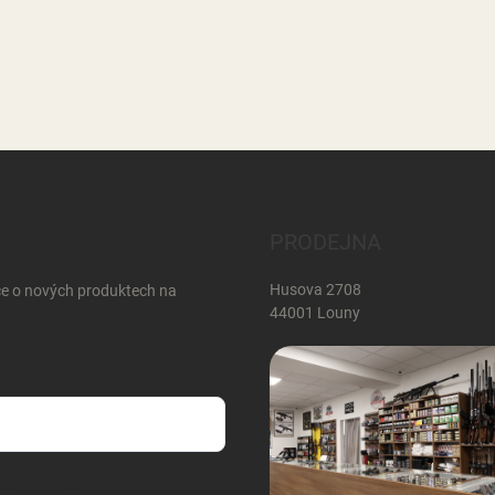
PRODEJNA
Husova 2708
ce o nových produktech na
44001 Louny
sobních údajů