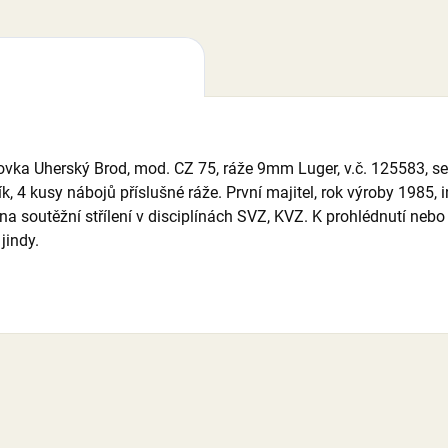
ovka Uherský Brod, mod. CZ 75, ráže 9mm Luger, v.č. 125583, 
 4 kusy nábojů příslušné ráže. První majitel, rok výroby 1985,
a soutěžní střílení v disciplínách SVZ, KVZ. K prohlédnutí neb
jindy.