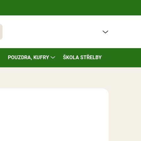
PRÁZDNÝ KOŠÍK
t
NÁKUPNÍ
KOŠÍK
POUZDRA, KUFRY
ŠKOLA STŘELBY
BAZÁREK