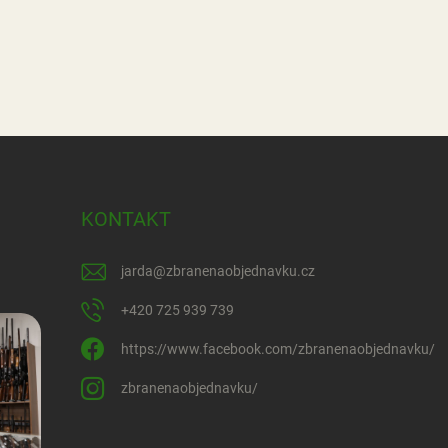
KONTAKT
jarda
@
zbranenaobjednavku.cz
+420 725 939 739
https://www.facebook.com/zbranenaobjednavku/
zbranenaobjednavku/