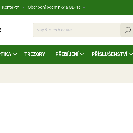
Kontakty
Obchodní podmínky a GDPR
Hleda
TIKA
TREZORY
PŘEBÍJENÍ
PŘÍSLUŠENSTVÍ
ocení
7 900 Kč
Měrná
SKLADEM