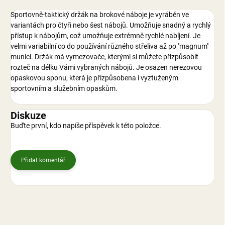
Sportovně-taktický držák na brokové náboje je vyráběn ve
variantách pro čtyři nebo šest nábojů. Umožňuje snadný a rychlý
přístup k nábojům, což umožňuje extrémně rychlé nabíjení. Je
velmi variabilní co do používání různého střeliva až po ''magnum''
munici. Držák má vymezovače, kterými si můžete přizpůsobit
rozteč na délku Vámi vybraných nábojů. Je osazen nerezovou
opaskovou sponu, která je přizpůsobena i vyztuženým
sportovním a služebním opaskům.
Diskuze
Buďte první, kdo napíše příspěvek k této položce.
Přidat komentář