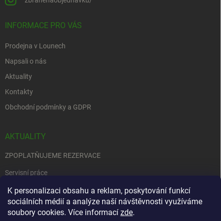
INFORMACE PRO VÁS
Prodejna v Lounech
Napsali o nás
Aktuality
Kontakty
Obchodní podmínky a GDPR
AKTUALITY
ZPOPLATŇUJEME REZERVACE
Servisní práce
EDENRED
K personalizaci obsahu a reklam, poskytování funkcí
sociálních médií a analýze naší návštěvnosti využíváme
Nemůžete se rozhodnout….
soubory cookies. Více informací
zde
.