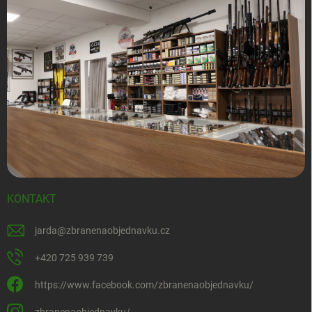
KONTAKT
jarda
@
zbranenaobjednavku.cz
+420 725 939 739
https://www.facebook.com/zbranenaobjednavku/
zbranenaobjednavku/