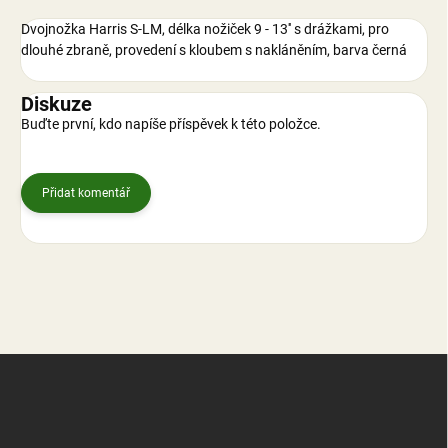
Dvojnožka Harris S-LM, délka nožiček 9 - 13'' s drážkami, pro
dlouhé zbraně, provedení s kloubem s nakláněním, barva černá
Diskuze
Buďte první, kdo napíše příspěvek k této položce.
Přidat komentář
Z
á
p
a