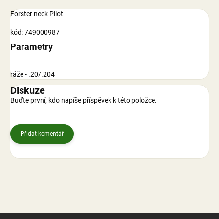
Forster neck Pilot
kód: 749000987
Parametry
ráže - .20/.204
Diskuze
Buďte první, kdo napíše příspěvek k této položce.
Přidat komentář
Z