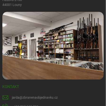
44001 Louny
KONTAKT
jarda
@
zbranenaobjednavku.cz