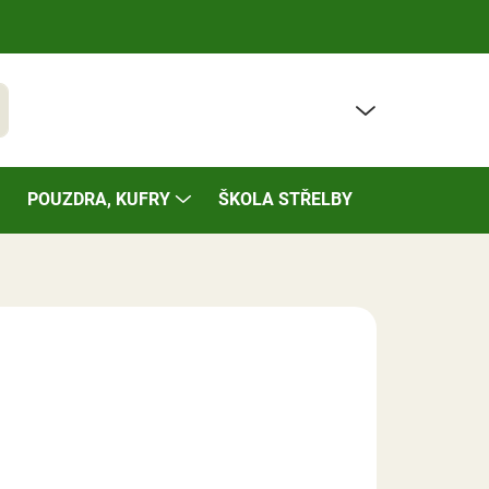
PRÁZDNÝ KOŠÍK
t
NÁKUPNÍ
KOŠÍK
POUZDRA, KUFRY
ŠKOLA STŘELBY
BAZÁREK