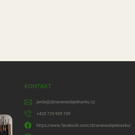
KONTAKT
jarda
@
zbranenaobjednavku.cz
+420 725 939 739
https://www.facebook.com/zbranenaobjednavku/