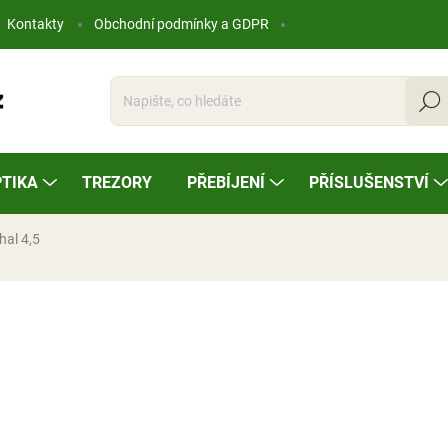
Kontakty
Obchodní podmínky a GDPR
Hleda
TIKA
TREZORY
PŘEBÍJENÍ
PŘÍSLUŠENSTVÍ
hal 4,5
ocení
245 Kč
Měrná
SKLADEM
cena: