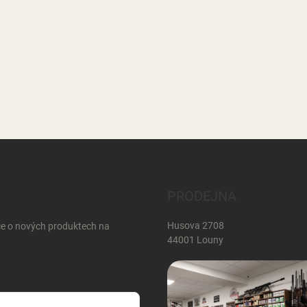
PRODEJNA
Husova 2708
ce o nových produktech na
44001 Louny