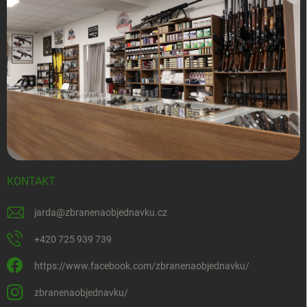
KONTAKT
jarda
@
zbranenaobjednavku.cz
+420 725 939 739
https://www.facebook.com/zbranenaobjednavku/
zbranenaobjednavku/