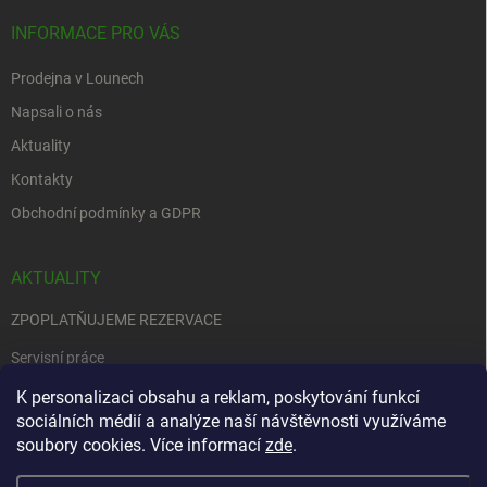
INFORMACE PRO VÁS
Prodejna v Lounech
Napsali o nás
Aktuality
Kontakty
Obchodní podmínky a GDPR
AKTUALITY
ZPOPLATŇUJEME REZERVACE
Servisní práce
EDENRED
K personalizaci obsahu a reklam, poskytování funkcí
sociálních médií a analýze naší návštěvnosti využíváme
Nemůžete se rozhodnout….
soubory cookies. Více informací
zde
.