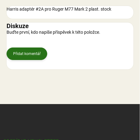
Harris adaptér #2A pro Ruger M77 Mark 2 plast. stock
Diskuze
Buďte první, kdo napíše příspěvek k této položce.
Přidat komentář
Z
á
p
a
t