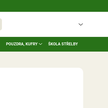
PRÁZDNÝ KOŠÍK
t
NÁKUPNÍ
KOŠÍK
POUZDRA, KUFRY
ŠKOLA STŘELBY
BAZÁREK