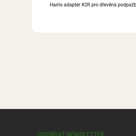
Harris adaptér #2R pro dřevěná podpažb
Z
á
p
a
ODEBÍRAT NEWSLETTER