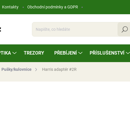
Kontakty
Obchodní podmínky a GDPR
Hleda
TIKA
TREZORY
PŘEBÍJENÍ
PŘÍSLUŠENSTVÍ
Pušky/kulovnice
Harris adaptér #2R
ocení
280 Kč
Měrná
NA OBJEDNÁVKU
cena: