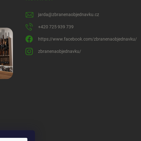
jarda
@
zbranenaobjednavku.cz
+420 725 939 739
https://www.facebook.com/zbranenaobjednavku/
zbranenaobjednavku/