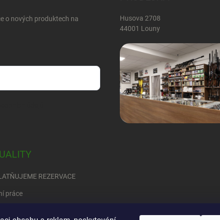
Husova 2708
ce o nových produktech na
44001 Louny
sobních údajů
UALITY
LATŇUJEME REZERVACE
ní práce
RED