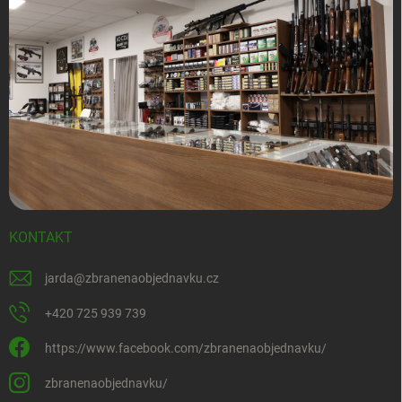
KONTAKT
jarda
@
zbranenaobjednavku.cz
+420 725 939 739
https://www.facebook.com/zbranenaobjednavku/
zbranenaobjednavku/