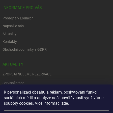
INFORMACE PRO VÁS
Prodejna v Lounech
Napsali o nás
Aktuality
Kontakty
Obchodní podmínky a GDPR
AKTUALITY
ZPOPLATŇUJEME REZERVACE
Servisní práce
EDENRED
K personalizaci obsahu a reklam, poskytování funkcí
sociálních médií a analýze naší návštěvnosti využíváme
Nemůžete se rozhodnout….
soubory cookies. Více informací
zde
.