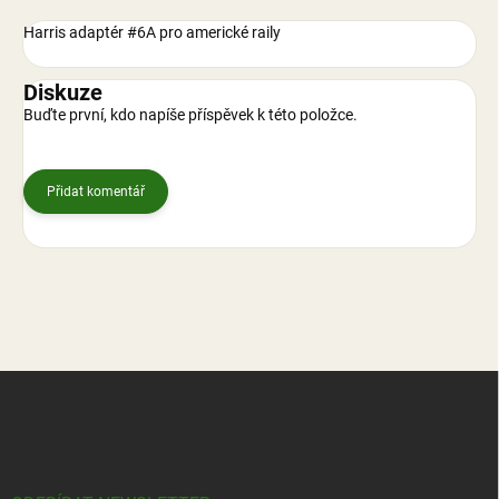
Harris adaptér #6A pro americké raily
Diskuze
Buďte první, kdo napíše příspěvek k této položce.
Přidat komentář
Z
á
p
a
t